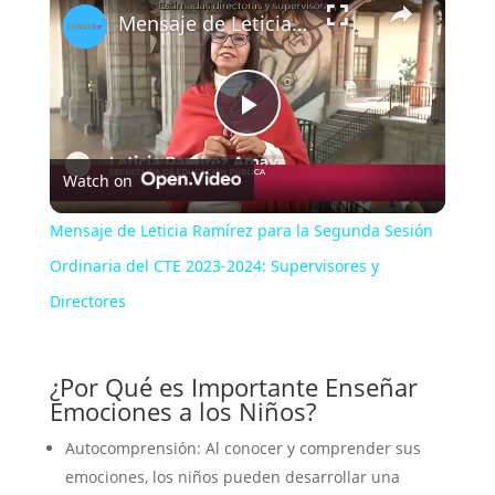
Mensaje de Leticia Ramírez para la Segunda Sesión Ordinaria del CTE 2023-2024: Supervisores y Directores
P
Watch on
l
Mensaje de Leticia Ramírez para la Segunda Sesión
a
Ordinaria del CTE 2023-2024: Supervisores y
Directores
y
¿Por Qué es Importante Enseñar
V
Emociones a los Niños?
Autocomprensión: Al conocer y comprender sus
i
emociones, los niños pueden desarrollar una