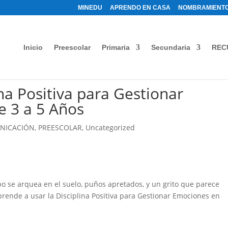
MINEDU
APRENDO EN CASA
NOMBRAMIENTO
Inicio
Preescolar
Primaria
Secundaria
REC
ina Positiva para Gestionar
e 3 a 5 Años
NICACIÓN
,
PREESCOLAR
,
Uncategorized
po se arquea en el suelo, puños apretados, y un grito que parece
Aprende a usar la Disciplina Positiva para Gestionar Emociones en