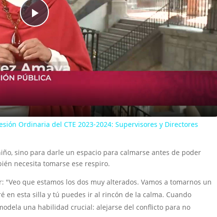
P
l
a
y
sión Ordinaria del CTE 2023-2024: Supervisores y Directores
V
l niño, sino para darle un espacio para calmarse antes de poder
bién necesita tomarse ese respiro.
i
: "Veo que estamos los dos muy alterados. Vamos a tomarnos un
 en esta silla y tú puedes ir al rincón de la calma. Cuando
d
dela una habilidad crucial: alejarse del conflicto para no