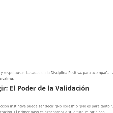
 y respetuosas, basadas en la Disciplina Positiva, para acompañar 
la calma
.
r: El Poder de la Validación
ión instintiva puede ser decir "¡No llores!" o "¡No es para tanto!"
tración. El primer paso es agacharnos a su altura, mirarle con