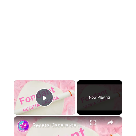
×
Now Playing
Play Video
×
Receta Casera de Fondant - Fácil, Rendidora y Efectiva │Club de Reposteria