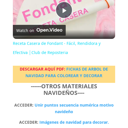
P
Watch on
l
Receta Casera de Fondant - Fácil, Rendidora y
a
Efectiva │Club de Reposteria
y
DESCARGAR AQUÍ PDF:
FICHAS DE ARBOL DE
NAVIDAD PARA COLOREAR Y DECORAR
------OTROS MATERIALES
V
NAVIDEÑOS----
i
ACCEDER:
Unir puntos secuencia numérica motivo
navideño
d
ACCEDER:
Imágenes de navidad para decorar.