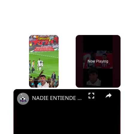
×
Now Playing
×
Play
Unmute
Fullscreen
NADIE ENTIENDE LAS ACTITUDES DE RUDIGER