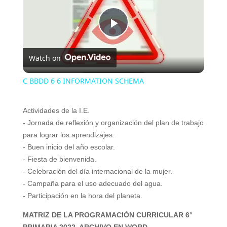
P
Watch on
l
C BBDD 6 6 INFORMATION SCHEMA
a
Actividades de la I.E.
- Jornada de reflexión y organización del plan de trabajo
y
para lograr los aprendizajes.
- Buen inicio del año escolar.
V
- Fiesta de bienvenida.
- Celebración del día internacional de la mujer.
- Campaña para el uso adecuado del agua.
i
- Participación en la hora del planeta.
MATRIZ DE LA PROGRAMACIÓN CURRICULAR 6°
d