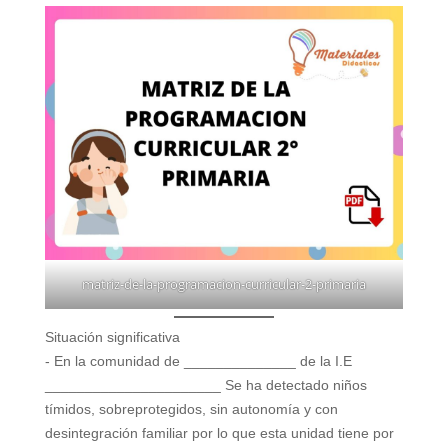
V
i
d
e
o
matriz-de-la-programacion-curricular-2-primaria
Situación significativa
- En la comunidad de ______________ de la I.E
______________________ Se ha detectado niños
tímidos, sobreprotegidos, sin autonomía y con
desintegración familiar por lo que esta unidad tiene por