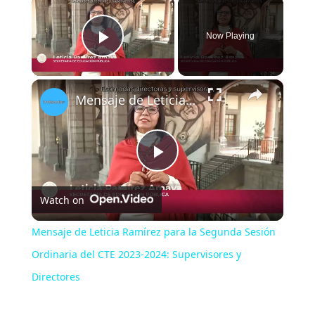
×
Now Playing
Play Video
×
Mensaje de Leticia Ramírez para la Segunda Sesión Ordinaria del CTE 2023-2024: Supervisores y Directores
P
Watch on
l
Mensaje de Leticia Ramírez para la Segunda Sesión
a
Ordinaria del CTE 2023-2024: Supervisores y
Directores
y