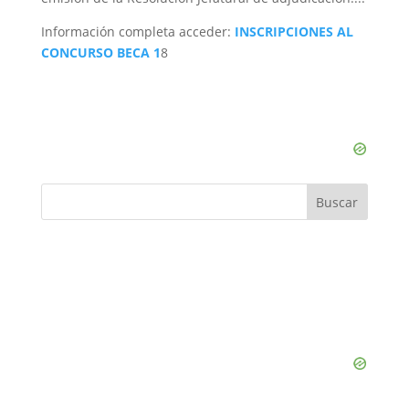
y
Información completa acceder:
INSCRIPCIONES AL
CONCURSO BECA 1
8
V
i
d
e
o