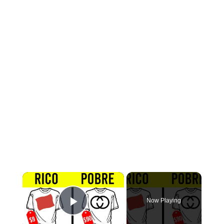
×
Now Playing
Play Video