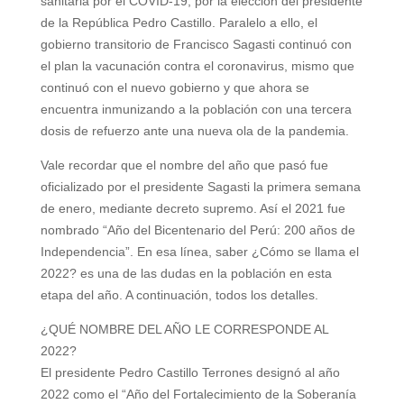
sanitaria por el COVID-19, por la elección del presidente
de la República Pedro Castillo. Paralelo a ello, el
V
gobierno transitorio de Francisco Sagasti continuó con
el plan la vacunación contra el coronavirus, mismo que
i
continuó con el nuevo gobierno y que ahora se
encuentra inmunizando a la población con una tercera
dosis de refuerzo ante una nueva ola de la pandemia.
d
Vale recordar que el nombre del año que pasó fue
oficializado por el presidente Sagasti la primera semana
e
de enero, mediante decreto supremo. Así el 2021 fue
nombrado “Año del Bicentenario del Perú: 200 años de
o
Independencia”. En esa línea, saber ¿Cómo se llama el
2022? es una de las dudas en la población en esta
etapa del año. A continuación, todos los detalles.
¿QUÉ NOMBRE DEL AÑO LE CORRESPONDE AL
2022?
El presidente Pedro Castillo Terrones designó al año
2022 como el “Año del Fortalecimiento de la Soberanía