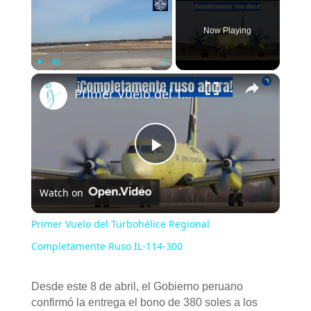
Now Playing
×
Play
Unmute
Fullscreen
Primer Vuelo del Turbohélice Regional Completamente Ruso IL-114-300
P
Watch on
l
Primer Vuelo del Turbohélice Regional
a
Completamente Ruso IL-114-300
y
Desde este 8 de abril, el Gobierno peruano
confirmó la entrega el bono de 380 soles a los