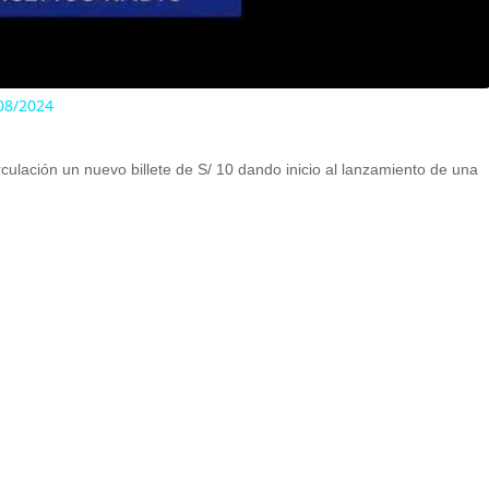
a
y
08/2024
V
culación un nuevo billete de S/ 10 dando inicio al lanzamiento de una
i
d
e
o