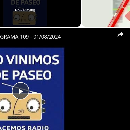
Now Playing
GRAMA 109 - 01/08/2024
P
l