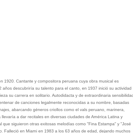
en 1920. Cantante y compositora peruana cuya obra musical es
2 años descubriría su talento para el canto, en 1937 inició su actividad
a su carrera en solitario. Autodidacta y de extraordinaria sensibilida
entenar de canciones legalmente reconocidas a su nombre, basadas
rsonajes, abarcando géneros criollos como el vals peruano, marinera,
llevaría a dar recitales en diversas ciudades de América Latina y
 al que siguieron otras exitosas melodías como "Fina Estampa" y "José
smo. Falleció en Miami en 1983 a los 63 años de edad, dejando muchos