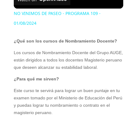
l
NO VINIMOS DE PASEO - PROGRAMA 109 -
a
01/08/2024
y
¿Qué son los cursos de Nombramiento Docente?
Los cursos de Nombramiento Docente del Grupo AUGE,
V
están dirigidos a todos los docentes Magisterio peruano
que deseen alcanzar su estabilidad laboral.
i
¿Para qué me sirven?
Este curso te servirá para lograr un buen puntaje en tu
d
examen tomado por el Ministerio de Educación del Perú
y puedas lograr tu nombramiento o contrato en el
magisterio peruano.
e
o