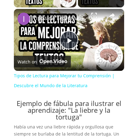
×
Tipos de Lectura para Mejorar tu Comprensión | Descubre el Mundo de la Literatura
P
Watch on
l
Tipos de Lectura para Mejorar tu Comprensión |
a
Descubre el Mundo de la Literatura
Ejemplo de fábula para ilustrar el
y
aprendizaje: "La liebre y la
tortuga"
V
Había una vez una liebre rápida y orgullosa que
siempre se burlaba de la lentitud de la tortuga. Un