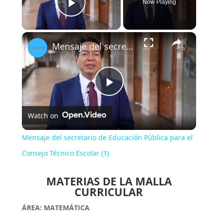
Now Playing
Play Video
×
Mensaje del secretario de Educación Pública para el Consejo Técnico Escolar (1)
P
Watch on
l
Mensaje del secretario de Educación Pública para el
a
Consejo Técnico Escolar (1)
MATERIAS DE LA MALLA
y
CURRICULAR
ÁREA: MATEMÁTICA
V