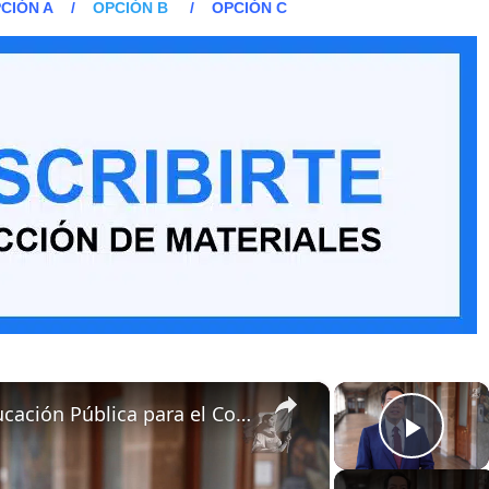
CIÓN A
/
OPCIÓN B
/
OPCIÓN C
×
×
Mensaje del secretario de Educación Pública para el Consejo Técnico Escolar (1)
Play