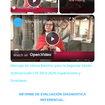
Now Playing
Play Video
×
Mensaje de Leticia Ramírez para la Segunda Sesión Ordinaria del CTE 2023-2024: Supervisores y Directores
P
Watch on
l
Mensaje de Leticia Ramírez para la Segunda Sesión
a
Ordinaria del CTE 2023-2024: Supervisores y
Directores
y
INFORME DE EVALUACIÓN DIAGNOSTICA
V
REFERENCIAL.