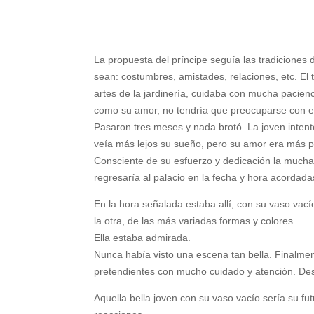
La propuesta del príncipe seguía las tradiciones 
sean: costumbres, amistades, relaciones, etc. El
artes de la jardinería, cuidaba con mucha pacienci
como su amor, no tendría que preocuparse con el
Pasaron tres meses y nada brotó. La joven inten
veía más lejos su sueño, pero su amor era más p
Consciente de su esfuerzo y dedicación la muchac
regresaría al palacio en la fecha y hora acordad
En la hora señalada estaba allí, con su vaso vací
la otra, de las más variadas formas y colores.
Ella estaba admirada.
Nunca había visto una escena tan bella. Finalmen
pretendientes con mucho cuidado y atención. Des
Aquella bella joven con su vaso vacío sería su f