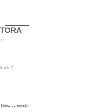
CTORA
a?
mperador?
ás bonita del mundo.