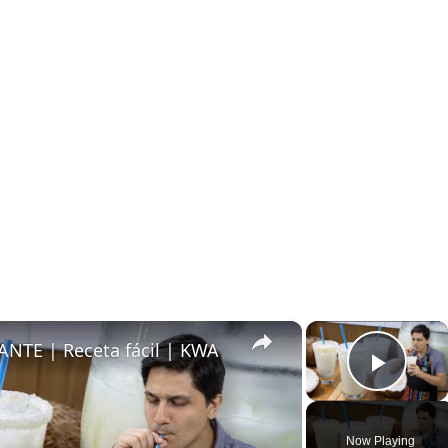
×
×
NTE | Receta fácil | KWA
Play
Now Playing