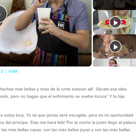
P
l
a
il | KWA
y
achas más bellas y ricas de la corte estarán allí. Sácate esa idea
V
ndo, pero no hagas que el sufrimiento se vuelve locura” Y la hija
i
co estoy loca. Yo sé que jamás seré escogida, pero es mi oportunidad
del príncipe. Esto me hará feliz”Por la noche la joven llegó al palaci
 las más bellas ropas, con las más bellas joyas y con las más bellas
d