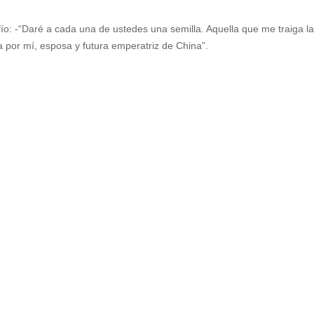
e
fío: -“Daré a cada una de ustedes una semilla. Aquella que me traiga l
a por mí, esposa y futura emperatriz de China”.
o