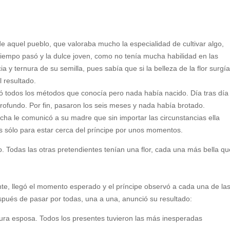
de aquel pueblo, que valoraba mucho la especialidad de cultivar algo,
 tiempo pasó y la dulce joven, como no tenía mucha habilidad en las
a y ternura de su semilla, pues sabía que si la belleza de la flor surgí
 resultado.
tó todos los métodos que conocía pero nada había nacido. Día tras día
rofundo. Por fin, pasaron los seis meses y nada había brotado.
ha le comunicó a su madre que sin importar las circunstancias ella
as sólo para estar cerca del príncipe por unos momentos.
o. Todas las otras pretendientes tenían una flor, cada una más bella q
te, llegó el momento esperado y el príncipe observó a cada una de la
pués de pasar por todas, una a una, anunció su resultado:
utura esposa. Todos los presentes tuvieron las más inesperadas