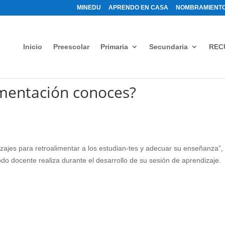
MINEDU
APRENDO EN CASA
NOMBRAMIENTO
Inicio
Preescolar
Primaria
Secundaria
REC
imentación conoces?
izajes para retroalimentar a los estudian-tes y adecuar su enseñanza”,
odo docente realiza durante el desarrollo de su sesión de aprendizaje.