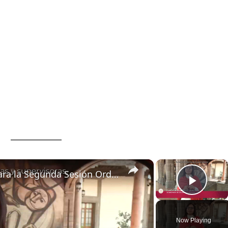
×
×
Mensaje de Leticia Ramírez para la Segunda Sesión Ordinaria del CTE 2023-2024: Supervisores y Directores
Play
Now Playing