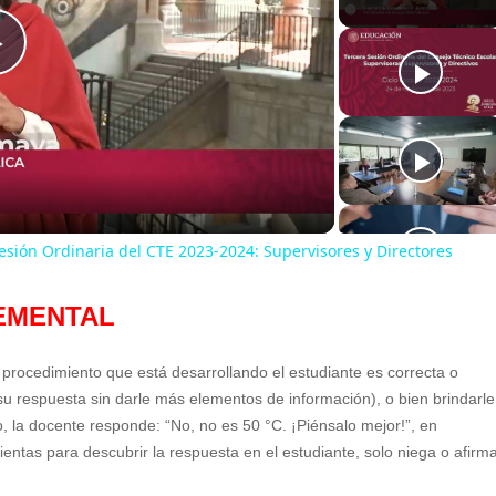
P
l
a
sión Ordinaria del CTE 2023-2024: Supervisores y Directores
y
EMENTAL
V
 procedimiento que está desarrollando el estudiante es correcta o
i
 su respuesta sin darle más elementos de información), o bien brindarle
o, la docente responde: “No, no es 50 °C. ¡Piénsalo mejor!”, en
entas para descubrir la respuesta en el estudiante, solo niega o afirm
d