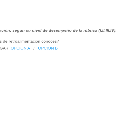
ón, según su nivel de desempeño de la rúbrica (I,II,III,IV):
s de retroalimentación conoces?
GAR:
OPCIÓN A
/
OPCIÓN B