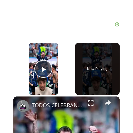
×
Now Playing
Play Video
×
TODOS CELEBRAN CON MESSI