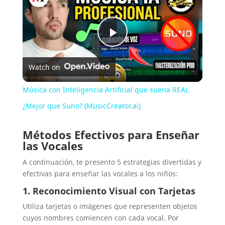
P
Watch on
l
Música con Inteligencia Artificial que suena REAL
a
¿Mejor que Suno? (MusicCreator.ai)
Métodos Efectivos para Enseñar
y
las Vocales
A continuación, te presento 5 estrategias divertidas y
V
efectivas para enseñar las vocales a los niños:
1. Reconocimiento Visual con Tarjetas
i
Utiliza tarjetas o imágenes que representen objetos
cuyos nombres comiencen con cada vocal. Por