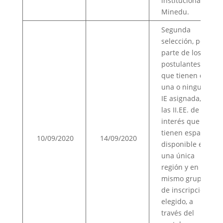
institucional del
Minedu.
Segunda
selección, por
parte de los
postulantes
que tienen dos,
una o ninguna
IE asignada, de
las II.EE. de su
interés que aún
tienen espacio
10/09/2020
14/09/2020
disponible en
una única
región y en el
mismo grupo
de inscripción
elegido, a
través del