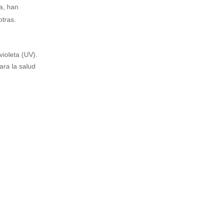
a, han
otras.
avioleta (UV).
ara la salud