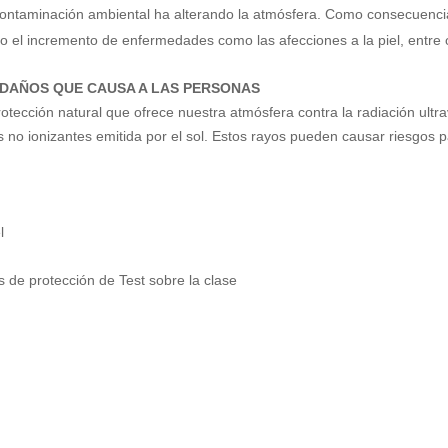
ontaminación ambiental ha alterando la
atmósfera. Como consecuenci
do el incremento de
enfermedades como las afecciones a la piel, entre
 DAÑOS QUE CAUSA A LAS PERSONAS
rotección
natural que ofrece nuestra atmósfera contra la radiación
ultr
s no ionizantes emitida por el sol. Estos rayos
pueden causar riesgos p
l
as de
protección de
Test sobre la clase