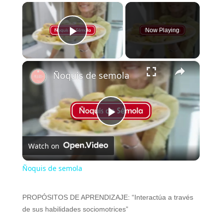
×
Now Playing
Play Video
×
Ñoquis de semola
P
Watch on
l
Ñoquis de semola
a
PROPÓSITOS DE APRENDIZAJE: “Interactúa a través
de sus habilidades sociomotrices”
y