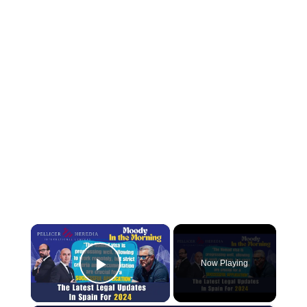
×
Now Playing
Play Video