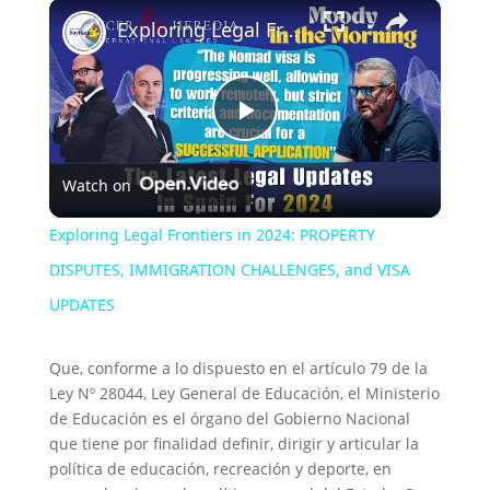
×
Exploring Legal Frontiers in 2024: PROPERTY DISPUTES, IMMIGRATION CHALLENGES, and VISA UPDATES
P
Watch on
l
Exploring Legal Frontiers in 2024: PROPERTY
a
DISPUTES, IMMIGRATION CHALLENGES, and VISA
UPDATES
y
Que, conforme a lo dispuesto en el artículo 79 de la
Ley Nº 28044, Ley General de Educación, el Ministerio
V
de Educación es el órgano del Gobierno Nacional
que tiene por finalidad definir, dirigir y articular la
i
política de educación, recreación y deporte, en