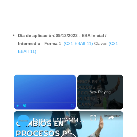
Día de aplicación:09/12/2022 - EBA Inicial /
Intermedio - Forma 1
(C21-EBAII-11)
Claves
(C21-
EBAII-11)
×
Now Playing
×
Play
Unmute
Fullscreen
Explica USICAMM cambios en procesos de selección 2024-2025