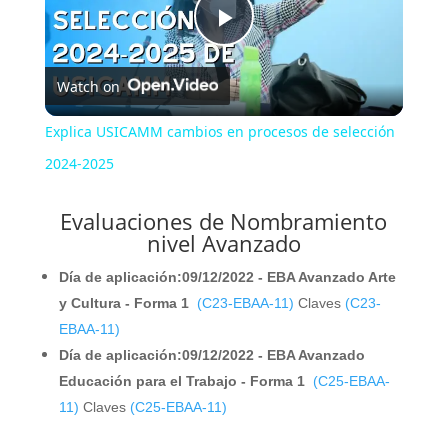
P
Watch on
l
Explica USICAMM cambios en procesos de selección
a
2024-2025
Evaluaciones de Nombramiento
y
nivel Avanzado
V
Día de aplicación:09/12/2022 - EBA Avanzado Arte
y Cultura - Forma 1
(C23-EBAA-11)
Claves
(C23-
EBAA-11)
i
Día de aplicación:09/12/2022 - EBA Avanzado
Educación para el Trabajo - Forma 1
(C25-EBAA-
d
11)
Claves
(C25-EBAA-11)