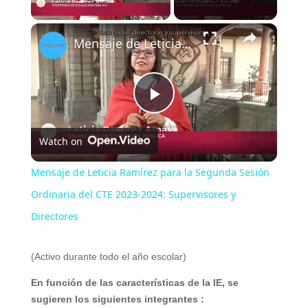
Play Video
×
Mensaje de Leticia Ramírez para la Segunda Sesión Ordinaria del CTE 2023-2024: Supervisores y Directores
P
Watch on
l
Mensaje de Leticia Ramírez para la Segunda Sesión
a
Ordinaria del CTE 2023-2024: Supervisores y
Directores
y
(Activo durante todo el año escolar)
V
En función de las características de la IE,
se
sugieren los siguientes integrantes :