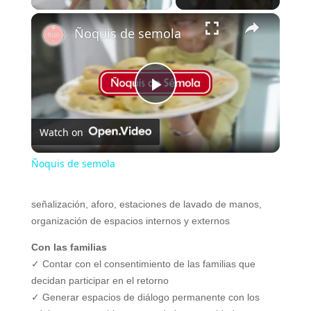
×
Ñoquis de semola
P
Watch on
l
Ñoquis de semola
a
señalización, aforo, estaciones de lavado
de manos,
organización de espacios
internos y externos
y
Con las familias
✓ Contar con el consentimiento de las
familias que
V
decidan participar en el
retorno
✓ Generar espacios de diálogo
permanente con los