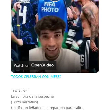
P
l
a
y
V
Watch on
i
TODOS CELEBRAN CON MESSI
d
TEXTO N° 1
La sombra de la sospecha
(Texto narrativo)
e
Un día, un leñador se preparaba para salir a