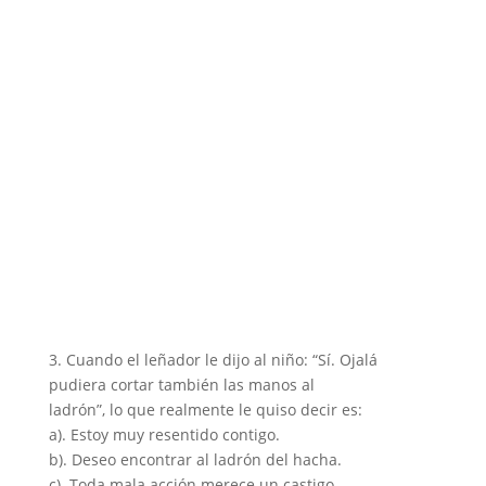
3. Cuando el leñador le dijo al niño: “Sí. Ojalá
pudiera cortar también las manos al
ladrón”, lo que realmente le quiso decir es:
a). Estoy muy resentido contigo.
b). Deseo encontrar al ladrón del hacha.
c). Toda mala acción merece un castigo.