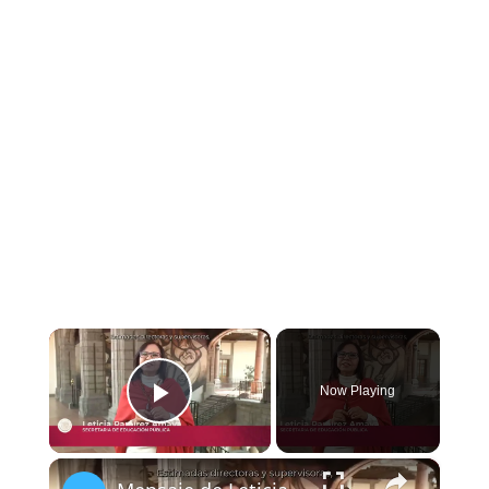
×
Now Playing
Play Video
×