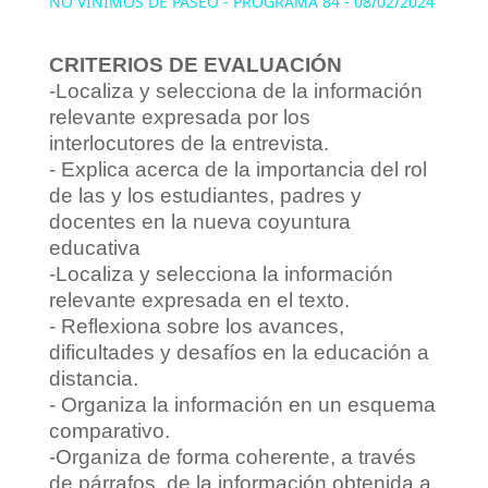
NO VINIMOS DE PASEO - PROGRAMA 84 - 08/02/2024
a
CRITERIOS DE EVALUACIÓN
-Localiza y selecciona de la información
y
relevante expresada por los
interlocutores de la entrevista.
V
- Explica acerca de la importancia del rol
de las y los estudiantes, padres y
docentes en la nueva coyuntura
i
educativa
-Localiza y selecciona la información
d
relevante expresada en el texto.
- Reflexiona sobre los avances,
dificultades y desafíos en la educación a
e
distancia.
- Organiza la información en un esquema
o
comparativo.
-Organiza de forma coherente, a través
de párrafos, de la información obtenida a