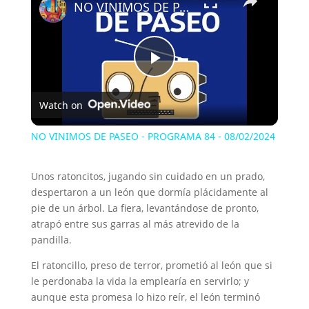
NO VINIMOS DE PASEO - PROGRAMA 84 - 08/02/2024
P
Watch on
l
NO VINIMOS DE PASEO - PROGRAMA 84 - 08/02/2024
a
Unos ratoncitos, jugando sin cuidado en un prado,
despertaron a un león que dormía plácidamente al
y
pie de un árbol. La fiera, levantándose de pronto,
atrapó entre sus garras al más atrevido de la
V
pandilla.
El ratoncillo, preso de terror, prometió al león que si
i
le perdonaba la vida la emplearía en servirlo; y
aunque esta promesa lo hizo reír, el león terminó