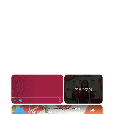
×
Now Playing
×
Play
Unmute
Fullscreen
Mensaje Octava Sesión del Consejo Técnico Escolar- Junio 2023