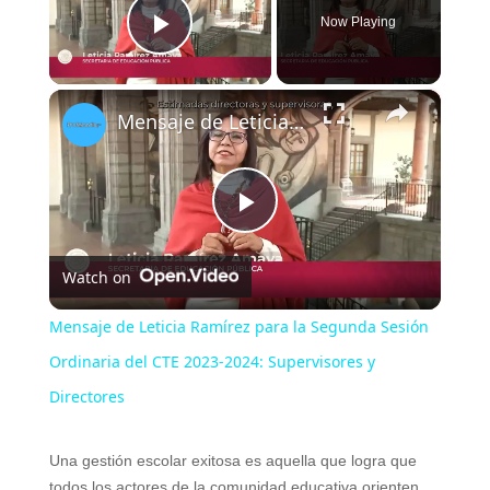
Now Playing
Play Video
×
Mensaje de Leticia Ramírez para la Segunda Sesión Ordinaria del CTE 2023-2024: Supervisores y Directores
P
Watch on
l
Mensaje de Leticia Ramírez para la Segunda Sesión
a
Ordinaria del CTE 2023-2024: Supervisores y
Directores
y
Una gestión escolar exitosa es aquella que logra que
todos los actores de la comunidad educativa orienten