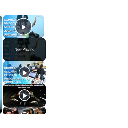
×
×
Play Video
Now Playing