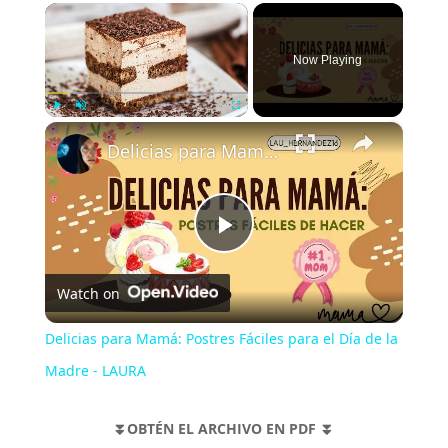
×
Now Playing
×
Play
Unmute
Fullscreen
Delicias para Mamá: Postres Fáciles para el Día de la Madre - LAURA
P
Watch on
l
Delicias para Mamá: Postres Fáciles para el Día de la
a
Madre - LAURA
y
⏬OBTÉN EL ARCHIVO EN PDF ⏬