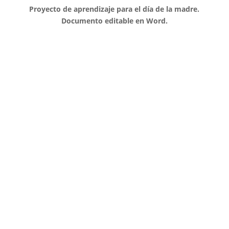
Proyecto de aprendizaje para el día de la madre.
V
Documento editable en Word.
i
d
e
o