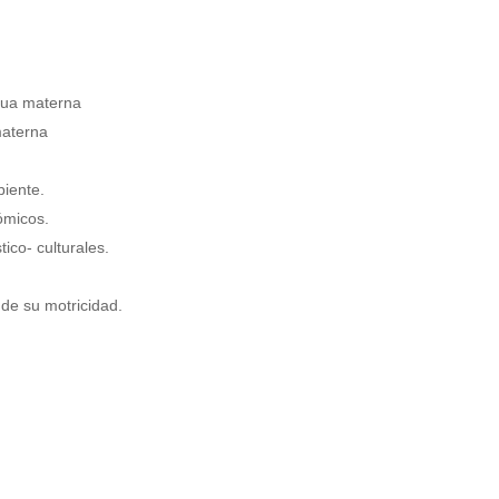
ngua materna
materna
biente.
ómicos.
ico- culturales.
de su motricidad.