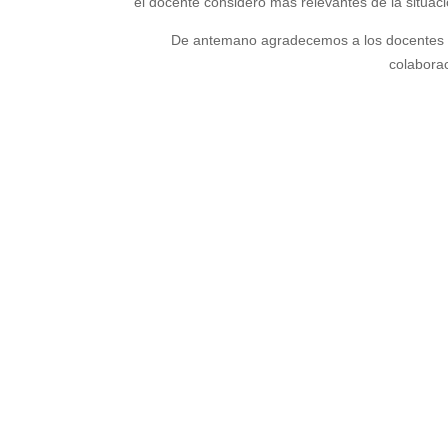
el docente consideró más relevantes de la situac
De antemano agradecemos a los docentes en
colaborac