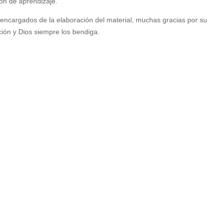
ión de aprendizaje.
cargados de la elaboración del material, muchas gracias por su
o
ión y Dios siempre los bendiga.