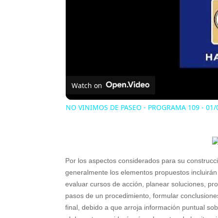
Watch on
NO VINIMOS DE PASEO - PROGRAMA 109 - 01/
Por los aspectos considerados para su construcci
generalmente los elementos propuestos incluirán
evaluar cursos de acción, planear soluciones, pr
pasos de un procedimiento, formular conclusiones
final, debido a que arroja información puntual sob