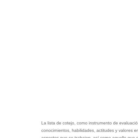
La lista de cotejo, como instrumento de evaluación
conocimientos, habilidades, actitudes y valores 
aspectos que se trabajen, así como aquello que e