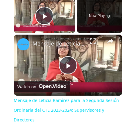
×
Now Playing
Play Video
×
Mensaje de Leticia Ramírez para la Segunda Sesión Ordinaria del CTE 2023-2024: Supervisores y Directores
P
Watch on
l
Mensaje de Leticia Ramírez para la Segunda Sesión
a
Ordinaria del CTE 2023-2024: Supervisores y
Directores
y