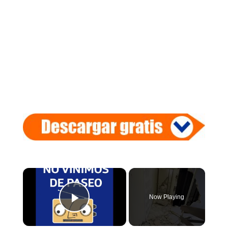
×
Now Playing
Play Video