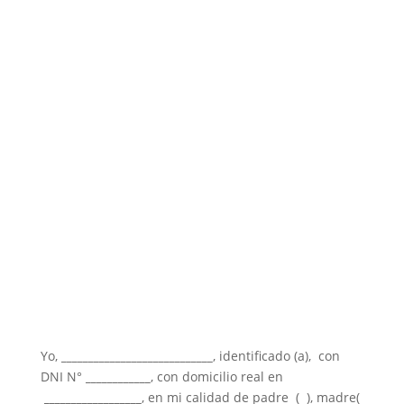
Yo,
____________________________
, identificado (a), con
DNI N°
____________
, con domicilio real en
__________________
, en mi calidad de padre ( ), madre(