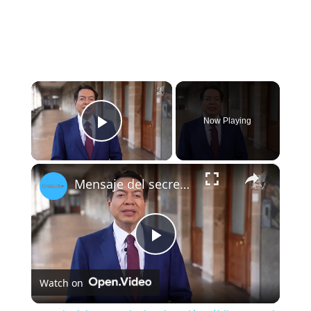
×
Now Playing
Play Video
×
Mensaje del secretario de Educación Pública para el Consejo Técnico Escolar (1)
Play
Watch on
Video