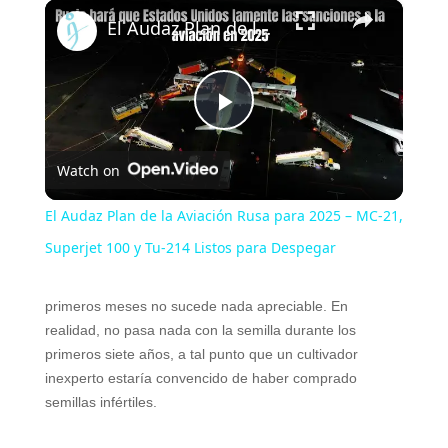
×
El Audaz Plan de la Aviación Rusa para 2025 – MC-21, Superjet 100 y Tu-214 Listos para Despegar
P
Watch on
l
El Audaz Plan de la Aviación Rusa para 2025 – MC-21,
a
Superjet 100 y Tu-214 Listos para Despegar
y
primeros meses no sucede nada apreciable. En
realidad, no pasa nada con la semilla durante los
primeros siete años, a tal punto que un cultivador
V
inexperto estaría convencido de haber comprado
semillas infértiles.
i