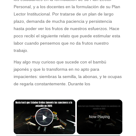
Personal, y a los docentes en la formulación de su Plan
Lector Institucional. Por tratarse de un
plan de largo
plazo, demanda de mucha paciencia y persistencia
hasta poder ver los frutos de
nuestros esfuerzos. Hace
poco recibí el siguiente relato que puede estimular esta
labor cuando
pensemos que no da frutos nuestro
trabajo.
Hay algo muy curioso que sucede con el bambú
japonés y que lo transforma en no apto para
impacientes: siembras la semilla, la abonas, y te ocupas
de regarla constantemente. Durante los
×
Now Playing
Play Video