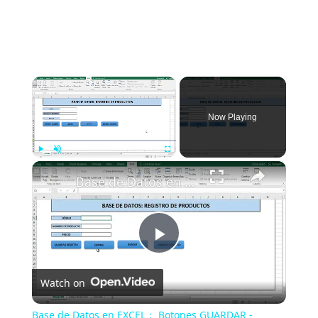
×
Now Playing
×
Play
Unmute
Fullscreen
Base de Datos en EXCEL： Botones GUARDAR - BUSCAR - ELIMINAR con MENSAJE emergente de confirmación.
Play
Watch on
Video
Base de Datos en EXCEL： Botones GUARDAR -