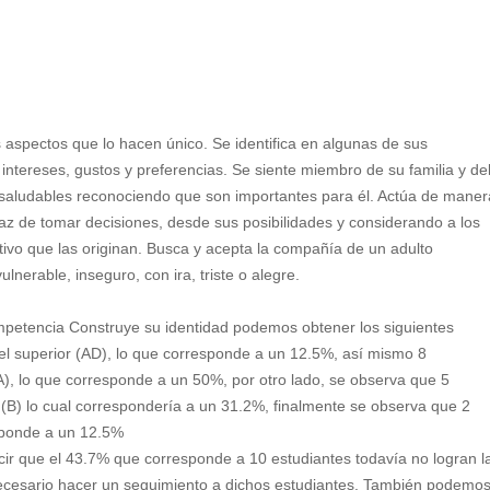
s aspectos que lo hacen único. Se identifica en algunas de sus
 intereses, gustos y preferencias. Se siente miembro de su familia y de
s saludables reconociendo que son importantes para él. Actúa de maner
az de tomar decisiones, desde sus posibilidades y considerando a los
ivo que las originan. Busca y acepta la compañía de un adulto
ulnerable, inseguro, con ira, triste o alegre.
petencia Construye su identidad podemos obtener los siguientes
vel superior (AD), lo que corresponde a un 12.5%, así mismo 8
(A), lo que corresponde a un 50%, por otro lado, se observa que 5
 (B) lo cual correspondería a un 31.2%, finalmente se observa que 2
esponde a un 12.5%
r que el 43.7% que corresponde a 10 estudiantes todavía no logran l
necesario hacer un seguimiento a dichos estudiantes. También podemo