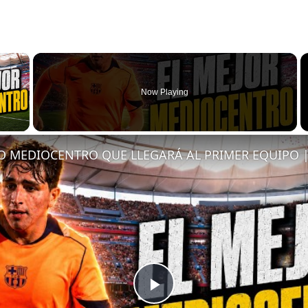
×
Now Playing
 Video
Play