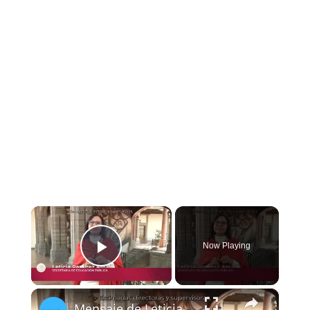
×
Now Playing
Play Video
×
Mensaje de Leticia Ramírez para la Segunda Sesión Ordinaria del CTE 2023-2024: Supervisores y Directores