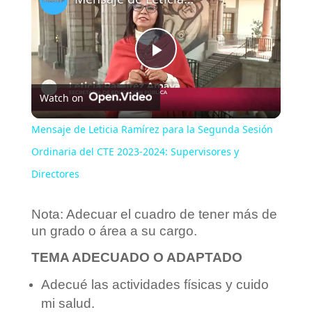
P
Watch on
l
Mensaje de Leticia Ramírez para la Segunda Sesión
a
Ordinaria del CTE 2023-2024: Supervisores y
Directores
y
Nota: Adecuar el cuadro de tener más de
un grado o área a su cargo.
V
TEMA ADECUADO O ADAPTADO
i
Adecué las actividades físicas y cuido
mi salud.