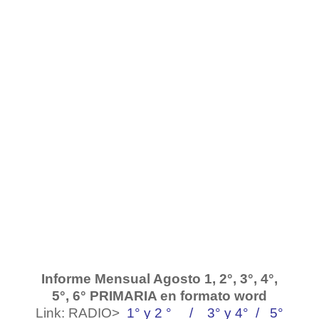
Informe Mensual Agosto 1, 2°, 3°, 4°,
5°, 6° PRIMARIA en formato word
Link: RADIO>
1° y 2 °
/
3° y 4°
/
5°