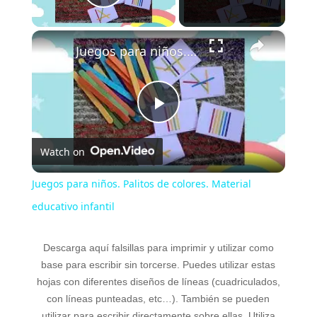
Play Video
×
Juegos para niños. Palitos de colores. Material educativo infantil
P
Watch on
l
Juegos para niños. Palitos de colores. Material
a
educativo infantil
y
Descarga aquí falsillas para imprimir y utilizar como
base para escribir sin torcerse. Puedes utilizar estas
hojas con diferentes diseños de líneas (cuadriculados,
V
con líneas punteadas, etc…). También se pueden
utilizar para escribir directamente sobre ellas. Utiliza