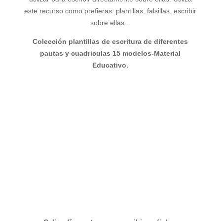
i
este recurso como prefieras: plantillas, falsillas, escribir
sobre ellas...
d
Colección plantillas de escritura de diferentes
pautas y cuadriculas 15 modelos-Material
Educativo.
e
o