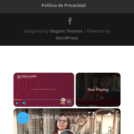
Política de Privacidad
Designed by
Elegant Themes
| Powered by
WordPress
×
Now Playing
×
Play
Unmute
Fullscreen
Mensaje de Leticia Ramírez para la Segunda Sesión Ordinaria del CTE 2023-2024: Supervisores y Directores