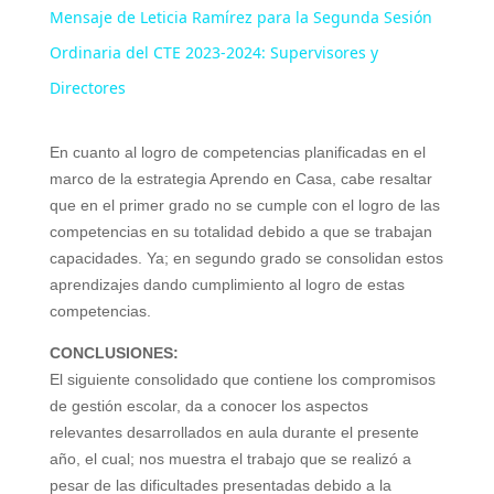
Mensaje de Leticia Ramírez para la Segunda Sesión
a
Ordinaria del CTE 2023-2024: Supervisores y
Directores
y
En cuanto al logro de
competencias planificadas en el
V
marco de la estrategia Aprendo
en Casa, cabe resaltar
que en el
primer grado no se cumple con
el logro de las
competencias en
su totalidad debido a que se trabajan
i
capacidades. Ya; en segundo grado se consolidan estos
aprendizajes dando cumplimiento al logro de estas
d
competencias.
CONCLUSIONES:
e
El siguiente consolidado que contiene los compromisos
de gestión escolar, da a conocer los aspectos
relevantes desarrollados en aula durante el presente
o
año, el cual; nos muestra el trabajo que se realizó a
pesar de las dificultades presentadas debido a la