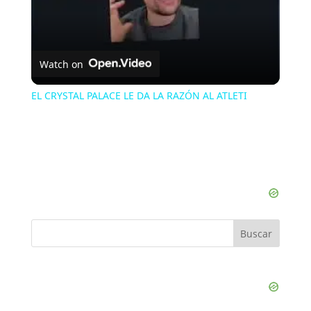
y
V
Watch on
i
EL CRYSTAL PALACE LE DA LA RAZÓN AL ATLETI
d
e
o