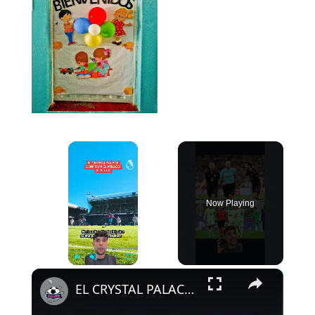
×
Now Playing
×
Play
Unmute
Fullscreen
EL CRYSTAL PALACE LE DA LA RAZÓN AL ATLETI