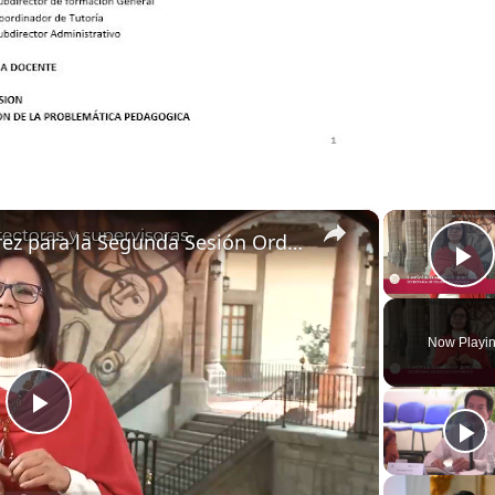
×
Mensaje de Leticia Ramírez para la Segunda Sesión Ordinaria del CTE 2023-2024: Supervisores y Directores
Pl
Now Playi
Play