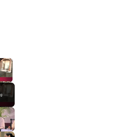
×
ay Video
ng